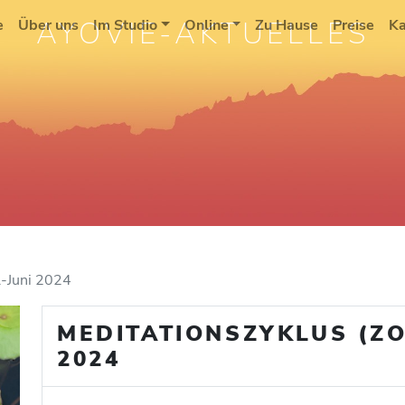
AYOVIE-AKTUELLES
e
Über uns
Im Studio
Online
Zu Hause
Preise
Ka
l-Juni 2024
MEDITATIONSZYKLUS (ZO
2024