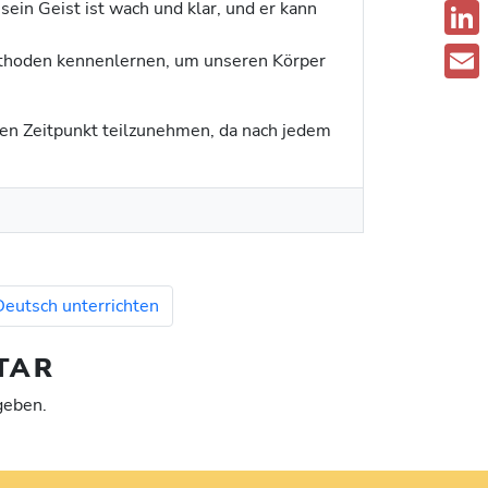
sein Geist ist wach und klar, und er kann
F
a
L
thoden kennenlernen, um unseren Körper
c
i
E
e
n
ren Zeitpunkt teilzunehmen, da nach jedem
m
b
.
k
a
o
e
i
o
d
l
k
I
n
Deutsch unterrichten
TAR
geben.