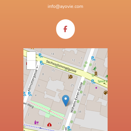
info@ayovie.com
+
−