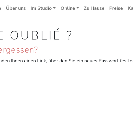
e
Über uns
Im Studio
Online
Zu Hause
Preise
Ka
 OUBLIÉ ?
ergessen?
nden Ihnen einen Link, über den Sie ein neues Passwort festl