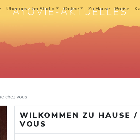
AYOVIE-AKTUELLES
e
Über uns
Im Studio
Online
Zu Hause
Preise
Ka
e chez vous
WILKOMMEN ZU HAUSE /
VOUS