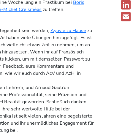
eine Woche lang ein Praktikum bei
Boris
F
n-Michel Creisméas
zu treffen.
a
L
c
i
E
elegenheit sein werden,
Ayovie zu Hause
zu
e
n
m
ir haben viele Übungen hinzugefügt. Es ist
b
k
ch vielleicht etwas Zeit zu nehmen, um an
a
o
 hinzusetzen. Wenn ihr auf Französisch
e
i
hts klicken, um mit demselben Passwort zu
o
d
l
uer Feedback, eure Kommentare und
k
I
n, wie wir euch durch AcV und AzH in
n
ten Lehrern, und Arnaud Gautron
ine Professionalität, seine Präzision und
zH Realität geworden. Schließlich danken
hre sehr wertvolle Hilfe bei der
ika ist seit vielen Jahren eine begeisterte
vation und ihr unermüdliches Engagement für
tung bei.