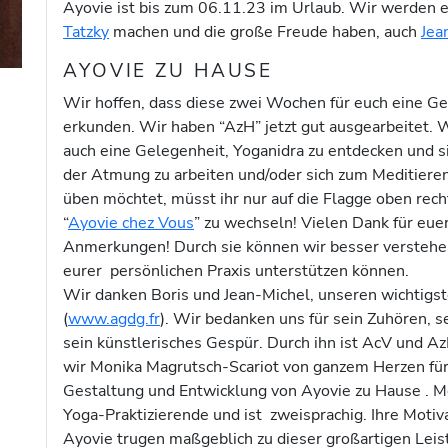
Ayovie ist bis zum 06.11.23 im Urlaub. Wir werden 
Tatzky
machen und die große Freude haben, auch
Jea
AYOVIE ZU HAUSE
Wir hoffen, dass diese zwei Wochen für euch eine G
erkunden. Wir haben “AzH” jetzt gut ausgearbeitet. W
auch eine Gelegenheit, Yoganidra zu entdecken und si
der Atmung zu arbeiten und/oder sich zum Meditieren
üben möchtet, müsst ihr nur auf die Flagge oben rec
“
Ayovie chez Vous
” zu wechseln! Vielen Dank für e
Anmerkungen! Durch sie können wir besser verstehe
eurer persönlichen Praxis unterstützen können.
Wir danken Boris und Jean-Michel, unseren wichtigs
(
www.agdg.fr
). Wir bedanken uns für sein Zuhören, se
sein künstlerisches Gespür. Durch ihn ist AcV und A
wir Monika Magrutsch-Scariot von ganzem Herzen für i
Gestaltung und Entwicklung von Ayovie zu Hause . Mon
Yoga-Praktizierende und ist zweisprachig. Ihre Moti
Ayovie trugen maßgeblich zu dieser großartigen Leis