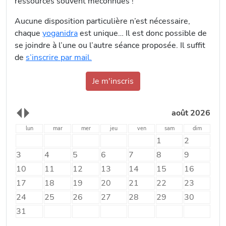
ressources souvent méconnues !
Aucune disposition particulière n’est nécessaire,
chaque
yoganidra
est unique… Il est donc possible de
se joindre à l’une ou l’autre séance proposée. Il suffit
de
s’inscrire par mail.
Je m'inscris
août 2026
lun
mar
mer
jeu
ven
sam
dim
1
2
3
4
5
6
7
8
9
10
11
12
13
14
15
16
17
18
19
20
21
22
23
24
25
26
27
28
29
30
31