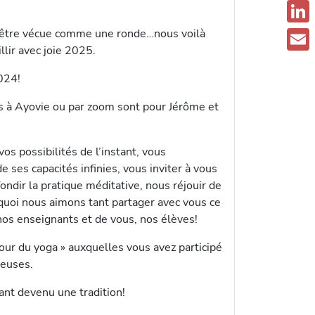
F
a
ut être vécue comme une ronde…nous voilà
L
llir avec joie 2025.
c
i
E
e
024!
n
m
b
k
is à Ayovie ou par zoom sont pour Jérôme et
a
o
e
i
o
d
os possibilités de l’instant, vous
l
k
 ses capacités infinies, vous inviter à vous
I
ondir la pratique méditative, nous réjouir de
n
uoi nous aimons tant partager avec vous ce
os enseignants et de vous, nos élèves!
our du yoga » auxquelles vous avez participé
reuses.
nant devenu une tradition!