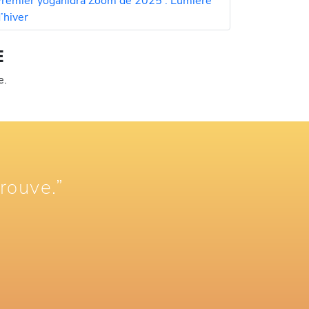
remier yoganidra Zoom de 2025 : Lumière
’hiver
E
e.
trouve.”