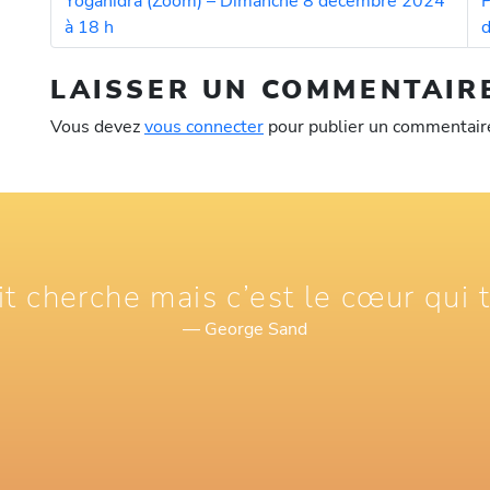
Yoganidra (Zoom) – Dimanche 8 décembre 2024
P
à 18 h
d
LAISSER UN COMMENTAIR
Vous devez
vous connecter
pour publier un commentair
it cherche mais c’est le cœur qui 
— George Sand