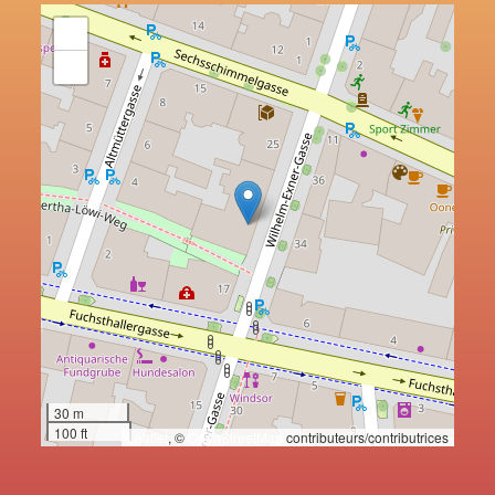
+
−
30 m
100 ft
Leaflet
, ©
OpenStreetMap
contributeurs/contributrices