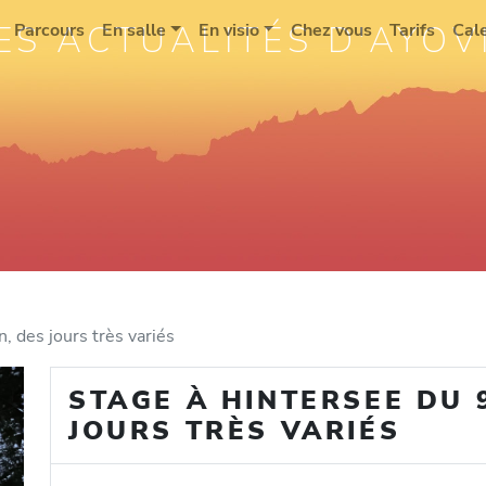
ES ACTUALITÉS D'AYOV
Parcours
En salle
En visio
Chez vous
Tarifs
Cal
, des jours très variés
STAGE À HINTERSEE DU 9
JOURS TRÈS VARIÉS