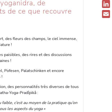
 yoganidra, de
F
cts de ce que recouvre
a
L
c
i
E
e
n
m
b
k
a
rt, des fleurs des champs, le ciel immense,
o
e
ature !
i
o
d
l
 paisibles, des rires et des discussions
k
I
aines !
n
el, Pofesen, Palatschinken et encore
 !
ion, des personnalités très diverses de tous
Hatha-Yoga-Pradîpikâ :
faible, c’est au moyen de la pratique qu’on
tous les aspects du yoga »