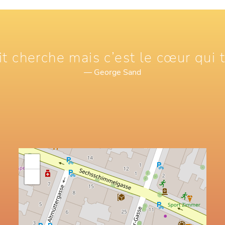
it cherche mais c’est le cœur qui 
— George Sand
+
−