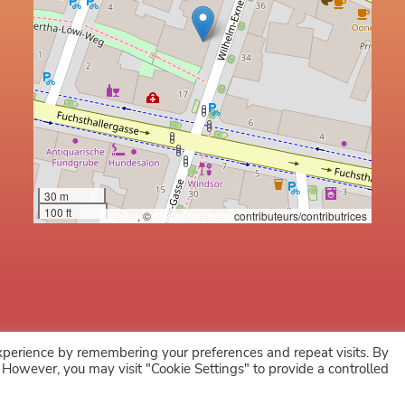
30 m
100 ft
Leaflet
, ©
OpenStreetMap
contributeurs/contributrices
xperience by remembering your preferences and repeat visits. By
Mentions légales
Conditions d’utilisation
Vie privée
Cookies
. However, you may visit "Cookie Settings" to provide a controlled
© 2026 - AYOVIE - Design by
agdg.fr