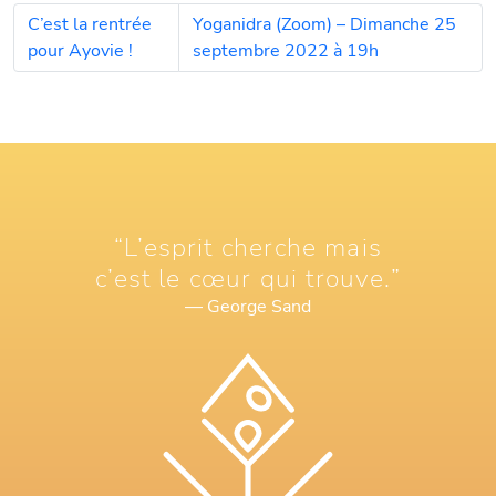
C’est la rentrée
Yoganidra (Zoom) – Dimanche 25
pour Ayovie !
septembre 2022 à 19h
“L’esprit cherche mais
c’est le cœur qui trouve.”
— George Sand