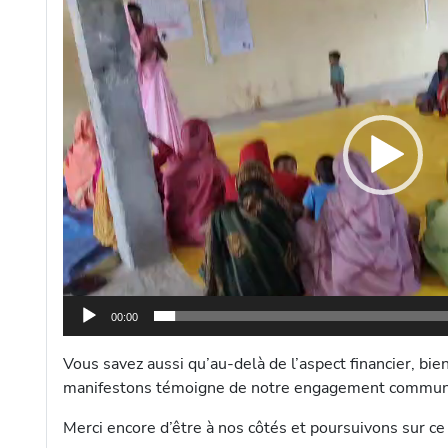
e
c
t
e
u
r
v
i
d
é
o
00:00
Vous savez aussi qu’au-delà de l’aspect financier, bi
manifestons témoigne de notre engagement commun p
Merci encore d’être à nos côtés et poursuivons sur c