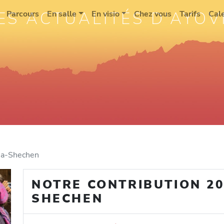
ES ACTUALITÉS D'AYOV
Parcours
En salle
En visio
Chez vous
Tarifs
Cal
na-Shechen
NOTRE CONTRIBUTION 20
SHECHEN