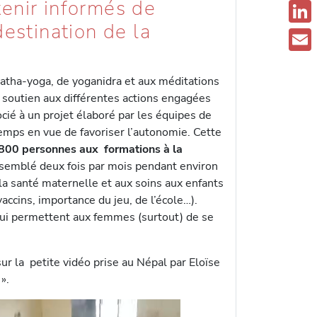
enir informés de
F
destination de la
a
L
c
i
E
e
n
 hatha-yoga, de yoganidra et aux méditations
m
b
soutien aux différentes actions engagées
k
a
cié à un projet élaboré par les équipes de
o
e
i
temps en vue de favoriser l’autonomie. Cette
o
d
 800 personnes aux formations à la
l
k
semblé deux fois par mois pendant environ
I
à la santé maternelle et aux soins aux enfants
n
vaccins, importance du jeu, de l’école…).
qui permettent aux femmes (surtout) de se
ur la petite vidéo prise au Népal par Eloïse
».