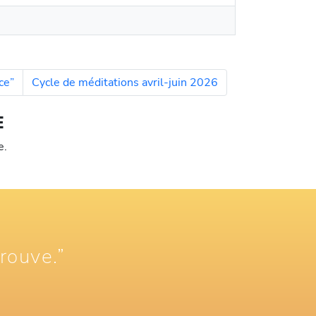
ce”
Cycle de méditations avril-juin 2026
E
e.
trouve.”