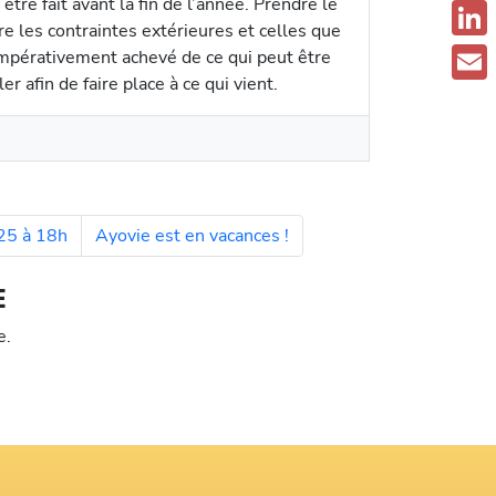
être fait avant la fin de l’année. Prendre le
F
re les contraintes extérieures et celles que
a
L
impérativement achevé de ce qui peut être
c
r afin de faire place à ce qui vient.
i
E
e
n
m
b
k
a
o
e
i
o
d
25 à 18h
Ayovie est en vacances !
l
k
I
E
n
e.