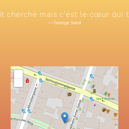
it cherche mais c’est le cœur qui 
— George Sand
+
−