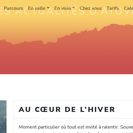
ES ACTUALITÉS D'AYOV
Parcours
En salle
En visio
Chez vous
Tarifs
Cal
AU CŒUR DE L’HIVER
Moment particulier où tout est invité à ralentir. Souv